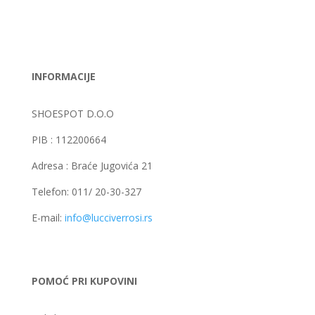
INFORMACIJE
SHOESPOT D.O.O
PIB : 112200664
Adresa : Braće Jugovića 21
Telefon: 011/ 20-30-327
E-mail:
info@lucciverrosi.rs
POMOĆ PRI KUPOVINI