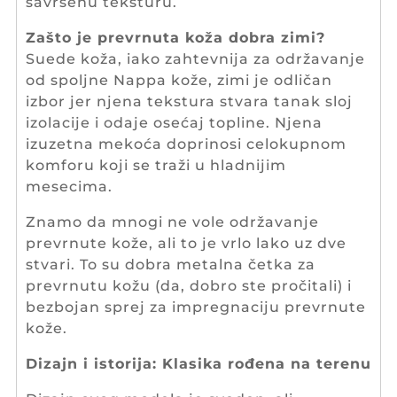
savršenu teksturu.
Zašto je prevrnuta koža dobra zimi?
Suede koža, iako zahtevnija za održavanje
od spoljne Nappa kože, zimi je odličan
izbor jer njena tekstura stvara tanak sloj
izolacije i odaje osećaj topline. Njena
izuzetna mekoća doprinosi celokupnom
komforu koji se traži u hladnijim
mesecima.
Znamo da mnogi ne vole održavanje
prevrnute kože, ali to je vrlo lako uz dve
stvari. To su dobra metalna četka za
prevrnutu kožu (da, dobro ste pročitali) i
bezbojan sprej za impregnaciju prevrnute
kože.
Dizajn i istorija: Klasika rođena na terenu