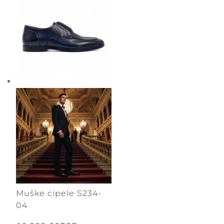
17.900,00RSD.
Muške cipele S234-
04