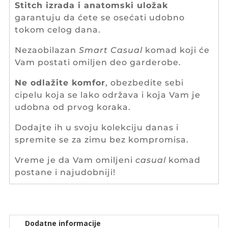
Stitch izrada
i anatomski uložak
garantuju da ćete se osećati udobno
tokom celog dana.
Nezaobilazan
Smart Casual
komad koji će
Vam postati omiljen deo garderobe.
Ne odlažite komfor
, obezbedite sebi
cipelu koja se lako održava i koja Vam je
udobna od prvog koraka.
Dodajte ih u svoju kolekciju danas i
spremite se za zimu bez kompromisa.
Vreme je da Vam omiljeni
casual
komad
postane i najudobniji!
Dodatne informacije