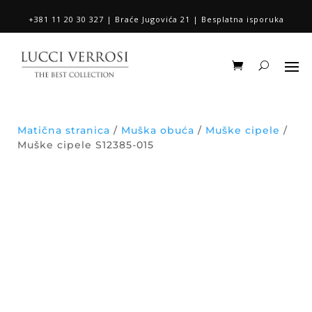
+381 11 20 30 327 | Braće Jugovića 21 | Besplatna isporuka
Matična stranica
/
Muška obuća
/
Muške cipele
/
Muške cipele S12385-015