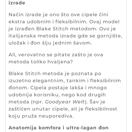
izrade
Način izrade je ono što ove cipele čini
ekstra udobnim i fleksibilnim. Ovaj model
je izrađen Blake Stitch metodom. Ovo je
italijanska metoda izrade gde se gornjište,
uložak i đon šiju jednim šavom.
Ali, verovatno se pitate zašto je ova
metoda toliko hvaljena?
Blake Stitch metoda je poznata po
izuzetno elegantnim, tankim i fleksibilnim
đonom. Cipela postaje lakša i mnogo
udobnija korisniku, nego kod drugih
metoda (npr.
Goodyear Welt
). Šav je
zaštićen unutar cipele, ali je fleksibilnost
koju pruža neuporediva.
Anatomija komfora i ultra-lagan đon