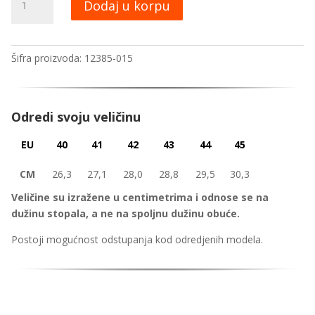
Dodaj u korpu
cipele
S12385-
015
Šifra proizvoda:
12385-015
количина
Odredi svoju veličinu
EU
40
41
42
43
44
45
CM
26,3
27,1
28,0
28,8
29,5
30,3
Veličine su izražene u centimetrima i odnose se na
dužinu stopala, a ne na spoljnu dužinu obuće.
Postoji mogućnost odstupanja kod odredjenih modela.