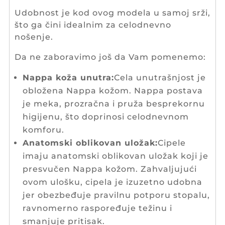
Udobnost je kod ovog modela u samoj srži,
što ga čini idealnim za celodnevno
nošenje.
Da ne zaboravimo još da Vam pomenemo:
Nappa koža unutra:
Cela unutrašnjost je
obložena Nappa kožom. Nappa postava
je meka, prozračna i pruža besprekornu
higijenu, što doprinosi celodnevnom
komforu.
Anatomski oblikovan uložak:
Cipele
imaju anatomski oblikovan uložak koji je
presvučen Nappa kožom. Zahvaljujući
ovom ulošku, cipela je izuzetno udobna
jer obezbeđuje pravilnu potporu stopalu,
ravnomerno raspoređuje težinu i
smanjuje pritisak.