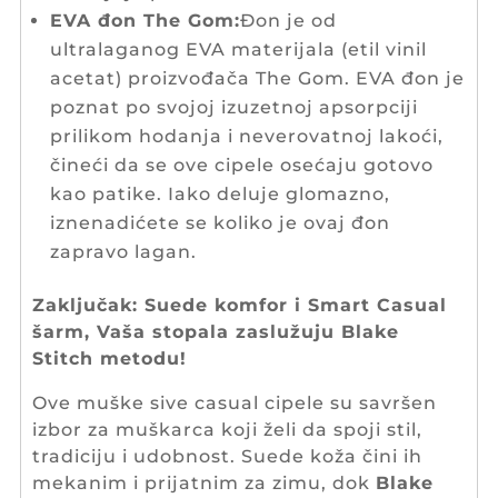
EVA đon The Gom:
Đon je od
ultralaganog EVA materijala (etil vinil
acetat) proizvođača The Gom. EVA đon je
poznat po svojoj izuzetnoj apsorpciji
prilikom hodanja i neverovatnoj lakoći,
čineći da se ove cipele osećaju gotovo
kao patike. Iako deluje glomazno,
iznenadićete se koliko je ovaj đon
zapravo lagan.
Zaključak:
Suede komfor i Smart Casual
šarm, Vaša stopala zaslužuju Blake
Stitch metodu!
Ove muške sive casual cipele su savršen
izbor za muškarca koji želi da spoji stil,
tradiciju i udobnost. Suede koža čini ih
mekanim i prijatnim za zimu, dok
Blake