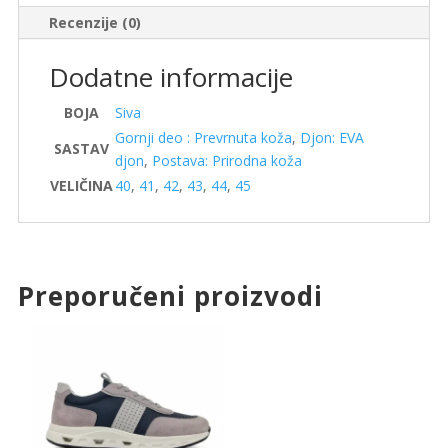
Recenzije (0)
Dodatne informacije
BOJA
Siva
Gornji deo : Prevrnuta koža
,
Djon: EVA
SASTAV
djon
,
Postava: Prirodna koža
VELIČINA
40
,
41
,
42
,
43
,
44
,
45
Preporučeni proizvodi