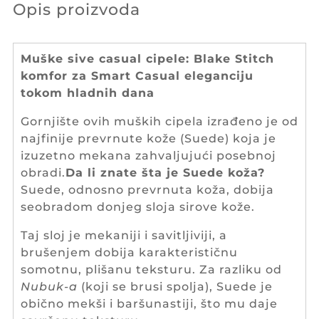
Opis proizvoda
Muške sive casual cipele: Blake Stitch
komfor za Smart Casual eleganciju
tokom hladnih dana
Gornjište ovih muških cipela izrađeno je od
najfinije prevrnute kože (Suede) koja je
izuzetno mekana zahvaljujući posebnoj
obradi.
Da li znate šta je Suede koža?
Suede, odnosno prevrnuta koža, dobija
seobradom donjeg sloja sirove kože.
Taj sloj je mekaniji i savitljiviji, a
brušenjem dobija karakterističnu
somotnu, plišanu teksturu. Za razliku od
Nubuk-a
(koji se brusi spolja), Suede je
obično mekši i baršunastiji, što mu daje