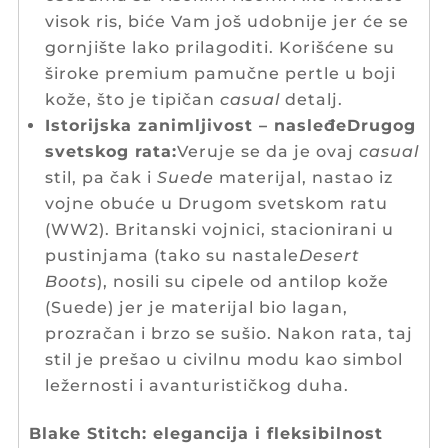
visok ris, biće Vam još udobnije jer će se
gornjište lako prilagoditi. Korišćene su
široke premium pamučne pertle u boji
kože, što je tipičan
casual
detalj.
Istorijska zanimljivost – nasleđeDrugog
svetskog rata:
Veruje se da je ovaj
casual
stil, pa čak i
Suede
materijal, nastao iz
vojne obuće u Drugom svetskom ratu
(WW2). Britanski vojnici, stacionirani u
pustinjama (tako su nastale
Desert
Boots
), nosili su cipele od antilop kože
(Suede) jer je materijal bio lagan,
prozračan i brzo se sušio. Nakon rata, taj
stil je prešao u civilnu modu kao simbol
ležernosti i avanturističkog duha.
Blake Stitch: elegancija i fleksibilnost