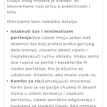
Dizajn ovog modela je sveden, ali
istovremeno nosi priču o praktičnosti i
stilu.
Otkrićemo Vam nekoliko detalja:
Istaknuti šav i minimalizam
pertlanja:
Ove cipele imaju jedan baš
istaknut šav koji prelazi preko gornjeg
dela (
vamp
), vizuelno deleći cipelu i
naglašavajući ručnu obradu. Imaju samo
dve rupice za pertle i karakteriše ih
visoko pertlanje, što je ključno za
udobnost. Posebno, ako imate visok ris.
Komfor za ris:
Zahvaljujući otvorenoj
formi (ovo je varijacija
chukka
ili
desert
čizme u nižem formatu) i visokom
pertlanju, cipele savršeno odgovaraju i
osobama sa visokim risom. Ako nemate