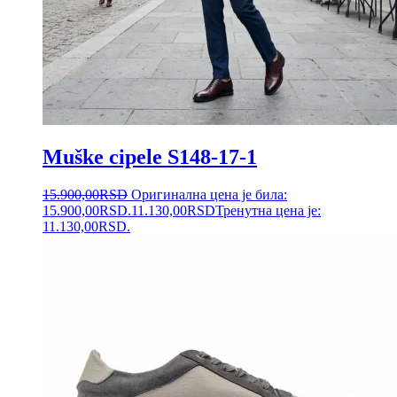
Muške cipele S148-17-1
15.900,00
RSD
Оригинална цена је била:
15.900,00RSD.
11.130,00
RSD
Тренутна цена је:
11.130,00RSD.