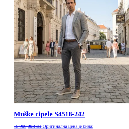
Muške cipele S4518-242
15.900,00
RSD
Оригинална цена је била: