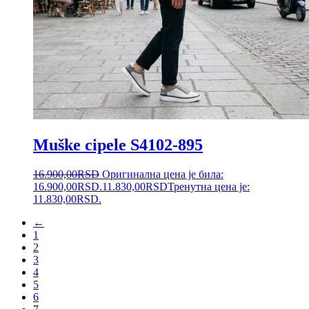
Muške cipele S4102-895
16.900,00
RSD
Оригинална цена је била:
16.900,00RSD.
11.830,00
RSD
Тренутна цена је:
11.830,00RSD.
←
1
2
3
4
5
6