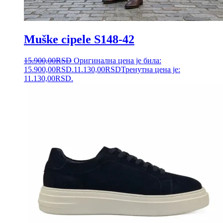
Muške cipele S148-42
15.900,00
RSD
Оригинална цена је била:
15.900,00RSD.
11.130,00
RSD
Тренутна цена је:
11.130,00RSD.