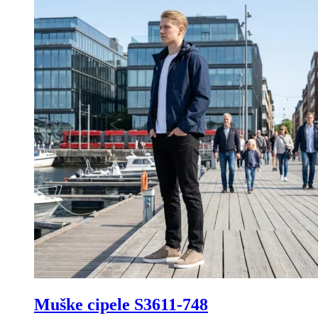
Muške cipele S3611-748