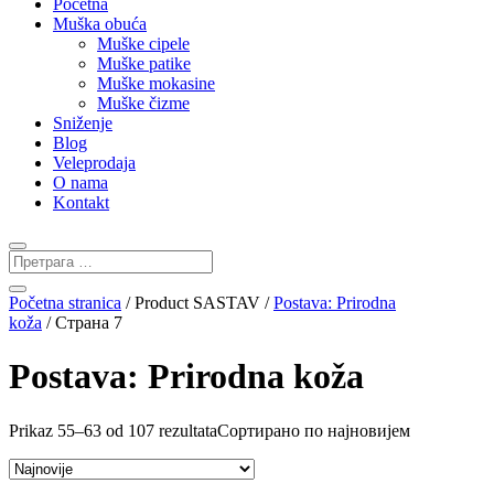
Početna
Muška obuća
Muške cipele
Muške patike
Muške mokasine
Muške čizme
Sniženje
Blog
Veleprodaja
O nama
Kontakt
Početna stranica
/ Product SASTAV /
Postava: Prirodna
koža
/ Страна 7
Postava: Prirodna koža
Prikaz 55–63 od 107 rezultata
Сортирано по најновијем