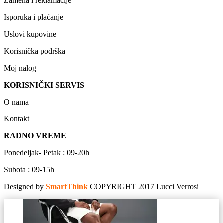
Zamena i reklamacije
Isporuka i plaćanje
Uslovi kupovine
Korisnička podrška
Moj nalog
KORISNIČKI SERVIS
O nama
Kontakt
RADNO VREME
Ponedeljak- Petak : 09-20h
Subota : 09-15h
Designed by
SmartThink
COPYRIGHT 2017 Lucci Verrosi